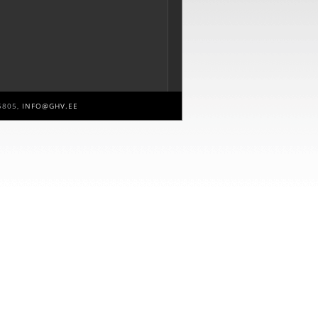
5805,
INFO@GHV.EE