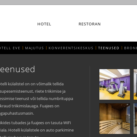
HOTEL
RESTORAN
OTELL EVE
MAJUTUS
KONVERENTSIKESKUS
TEENUSED
BRON
Teenused
telli külalistel on on võimalik tellida
supesemisteenust, riiete triikimise ja
essimise teenust või tellida numbrituppa
iikraud triikimislauaga. Fuajees on
ngapuhastusmasin.
ikides tubades ja fuajees on tasuta WiFi
viala. Hotelli külalistele on auto parkimine