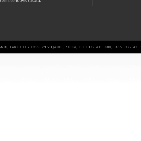
telli sisehoovis tasuta.
NDI, TARTU 11 / LOSSI 29 VILJANDI, 71004, TEL +372 4355800, FAKS +372 435