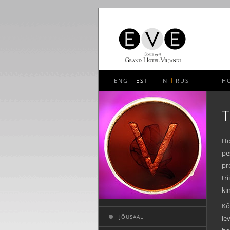
ENG
EST
FIN
RUS
H
Ho
pe
pr
tr
ki
Kõ
JÕUSAAL
le